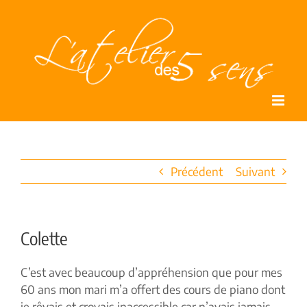
Passer
au
contenu
Précédent
Suivant
Colette
C’est avec beaucoup d’appréhension que pour mes
60 ans mon mari m’a offert des cours de piano dont
je rêvais et croyais inaccessible car n’avais jamais