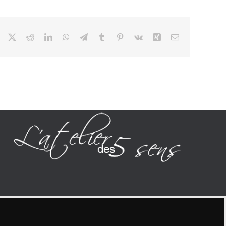
Facebook
X
Reddit
LinkedIn
WhatsApp
Telegram
Tumblr
Pinterest
Vk
Xing
Email