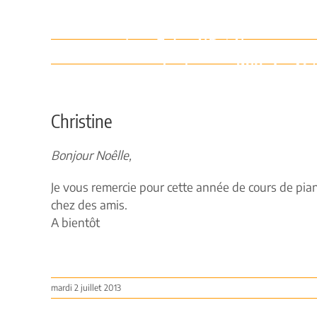
Passer
au
contenu
Christine
Bonjour Noêlle,
Je vous remercie pour cette année de cours de piano
chez des amis.
A bientôt
mardi 2 juillet 2013