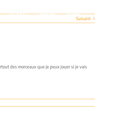
Livre d’or
Actualités
Contact
Suivant
urtout des morceaux que je peux jouer si je vais