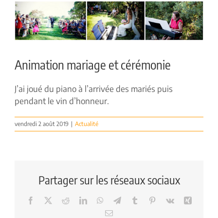
Voir
l'image
agrandie
Animation mariage et cérémonie
J’ai joué du piano à l’arrivée des mariés puis
pendant le vin d’honneur.
vendredi 2 août 2019
|
Actualité
Partager sur les réseaux sociaux
Facebook
X
Reddit
LinkedIn
WhatsApp
Telegram
Tumblr
Pinterest
Vk
Xing
Email